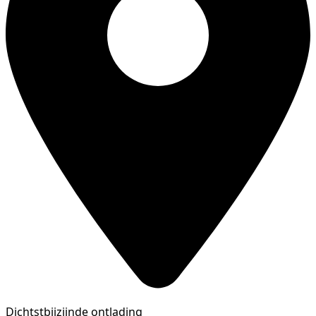
Dichtstbijzijnde ontlading