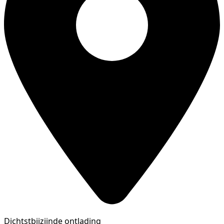
Dichtstbijzijnde ontlading