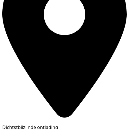
Dichtstbijzijnde ontlading