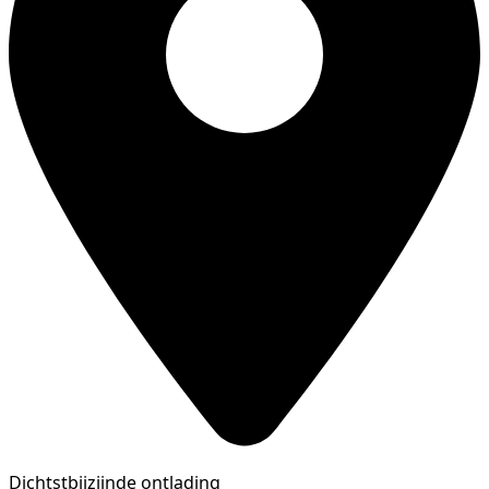
Dichtstbijzijnde ontlading