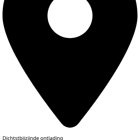
Dichtstbijzijnde ontlading