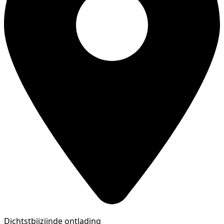
Dichtstbijzijnde ontlading