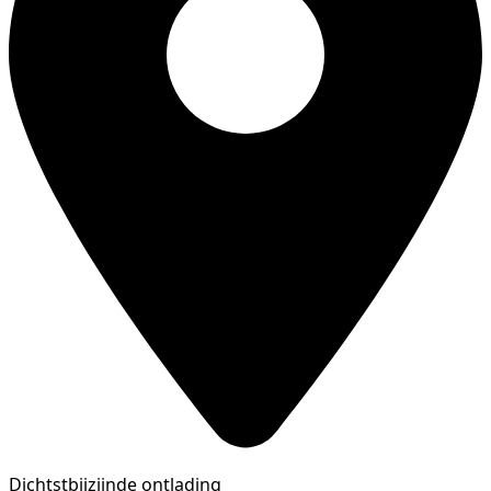
Dichtstbijzijnde ontlading