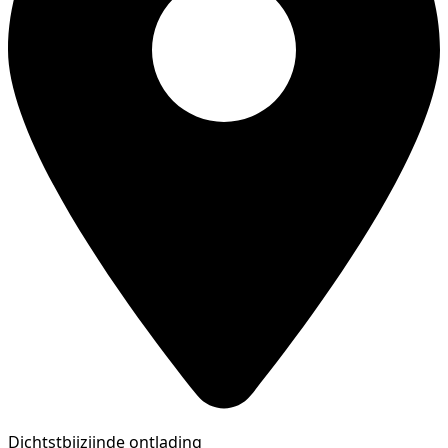
Dichtstbijzijnde ontlading