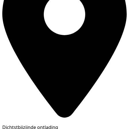
Dichtstbijzijnde ontlading