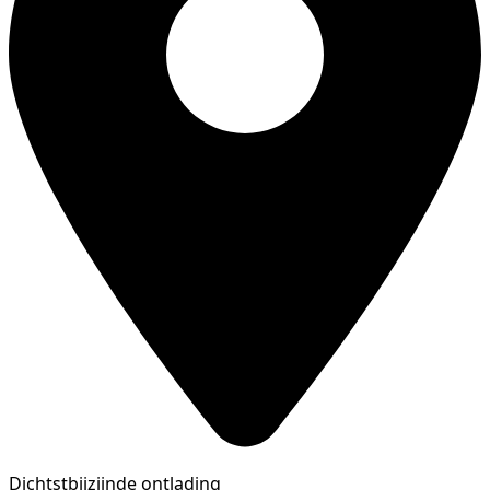
Dichtstbijzijnde ontlading