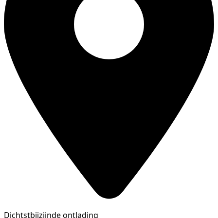
Dichtstbijzijnde ontlading