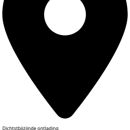
Dichtstbijzijnde ontlading