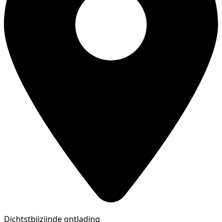
Dichtstbijzijnde ontlading