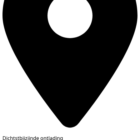
Dichtstbijzijnde ontlading