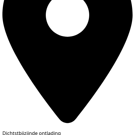
Dichtstbijzijnde ontlading