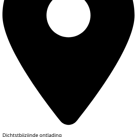
Dichtstbijzijnde ontlading