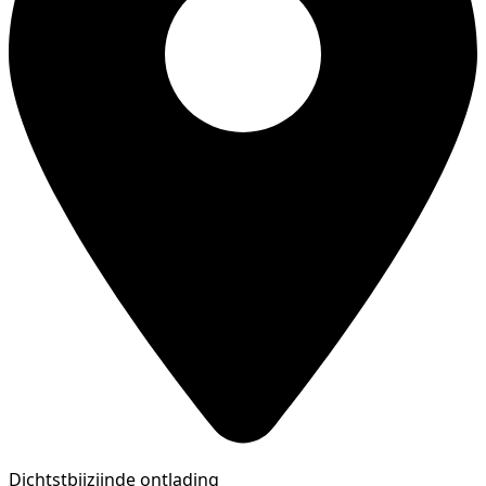
Dichtstbijzijnde ontlading