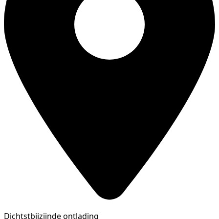
Dichtstbijzijnde ontlading