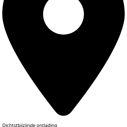
Dichtstbijzijnde ontlading