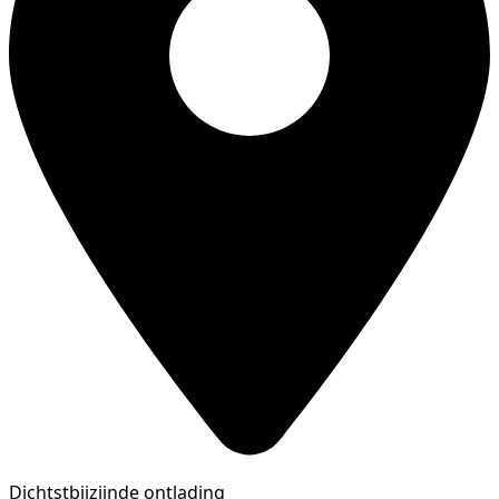
Dichtstbijzijnde ontlading