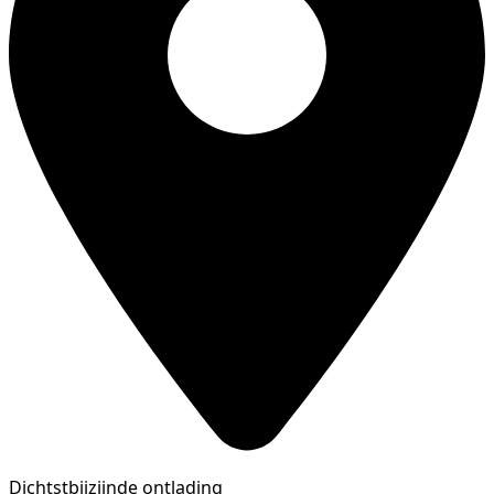
Dichtstbijzijnde ontlading