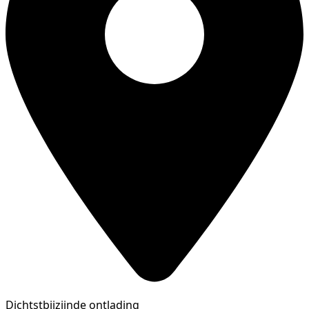
Dichtstbijzijnde ontlading