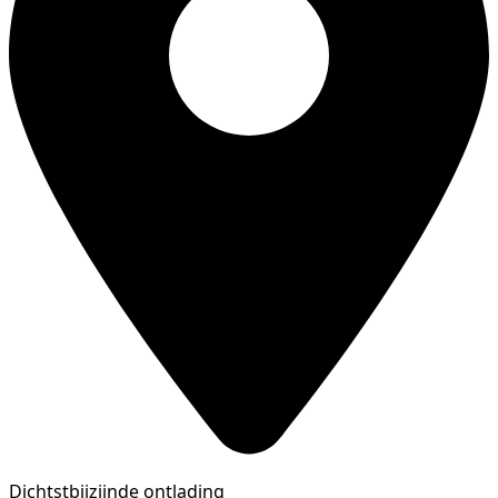
Dichtstbijzijnde ontlading