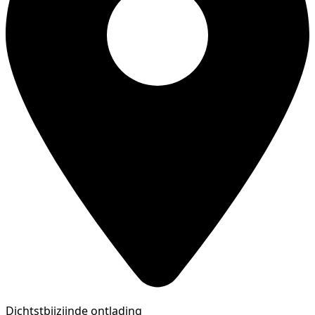
Dichtstbijzijnde ontlading