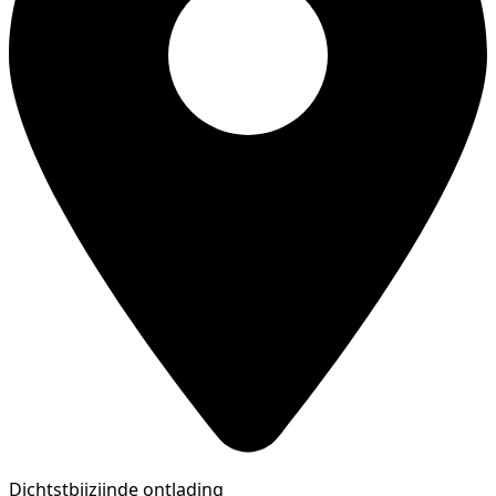
Dichtstbijzijnde ontlading