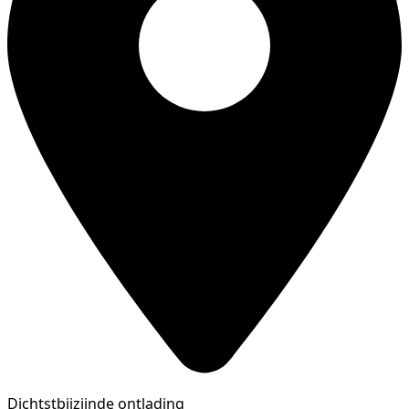
Dichtstbijzijnde ontlading