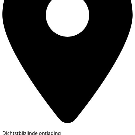
Dichtstbijzijnde ontlading