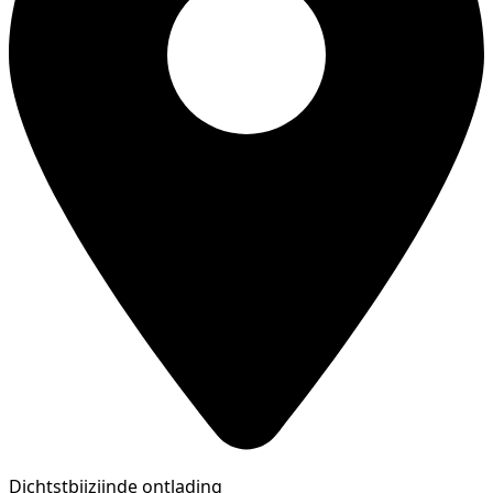
Dichtstbijzijnde ontlading