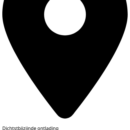
Dichtstbijzijnde ontlading