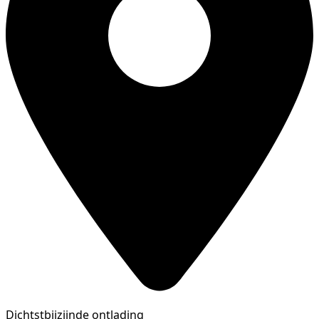
Dichtstbijzijnde ontlading