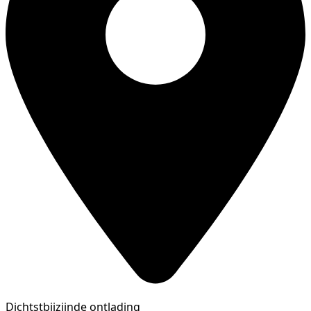
Dichtstbijzijnde ontlading