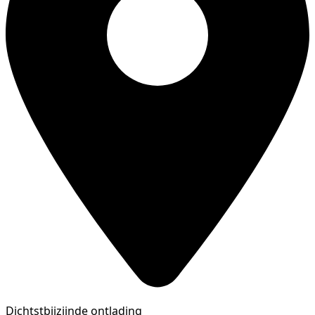
Dichtstbijzijnde ontlading