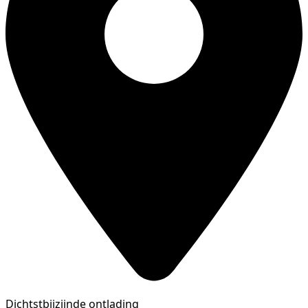
Dichtstbijzijnde ontlading