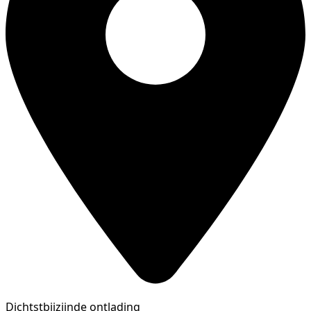
Dichtstbijzijnde ontlading