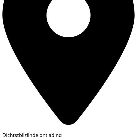
Dichtstbijzijnde ontlading