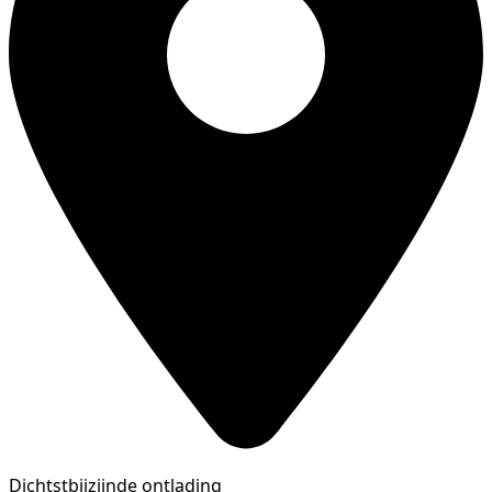
Dichtstbijzijnde ontlading