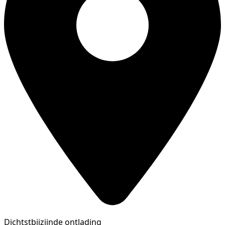
Dichtstbijzijnde ontlading