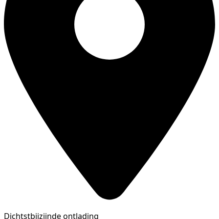
Dichtstbijzijnde ontlading