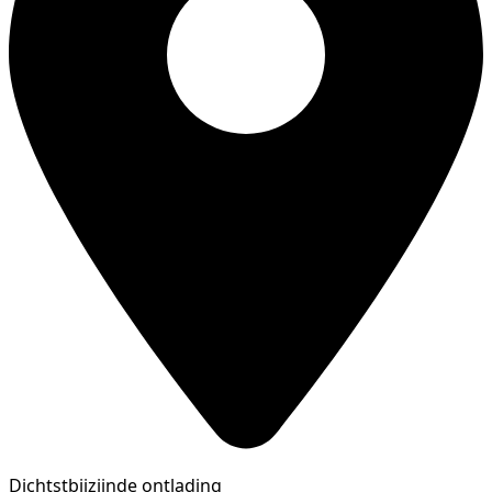
Dichtstbijzijnde ontlading