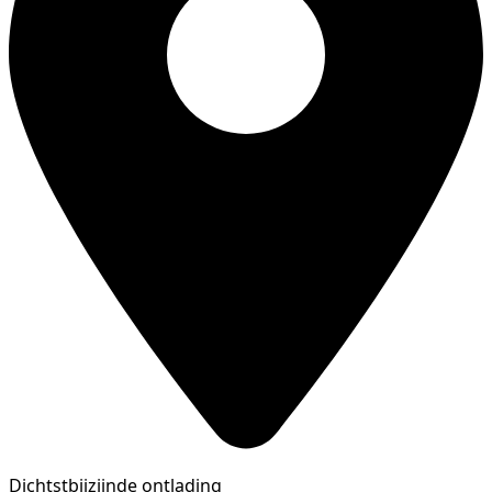
Dichtstbijzijnde ontlading