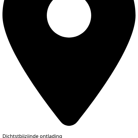
Dichtstbijzijnde ontlading