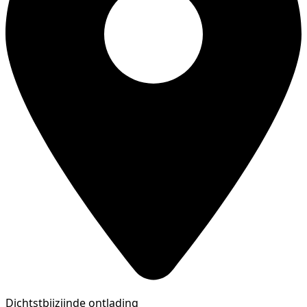
Dichtstbijzijnde ontlading