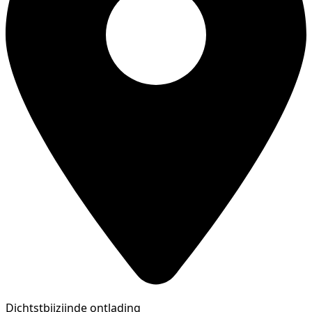
Dichtstbijzijnde ontlading