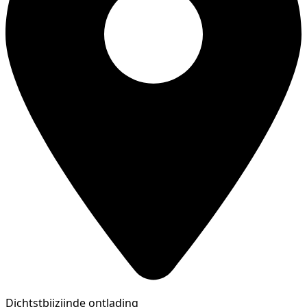
Dichtstbijzijnde ontlading