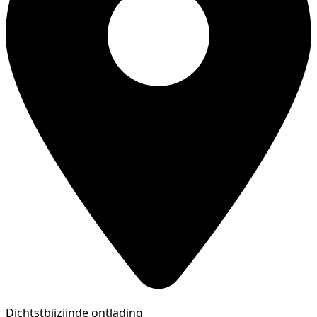
Dichtstbijzijnde ontlading