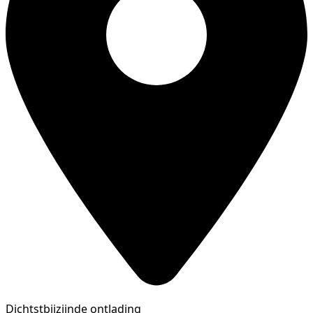
Dichtstbijzijnde ontlading