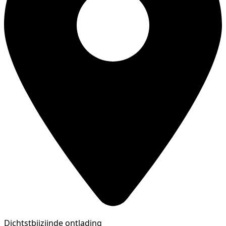
Dichtstbijzijnde ontlading