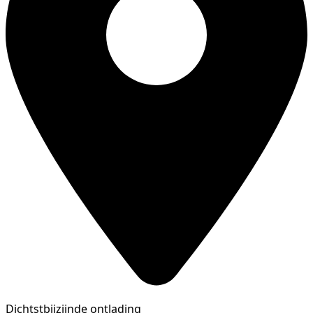
Dichtstbijzijnde ontlading