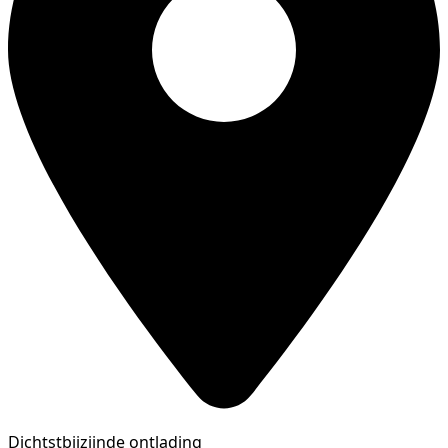
Dichtstbijzijnde ontlading