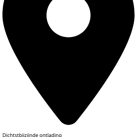
Dichtstbijzijnde ontlading